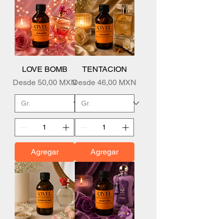
LOVE BOMB
TENTACION
Precio de oferta
Precio de oferta
Desde
50,00 MXN
Desde
46,00 MXN
Agregar
Agregar