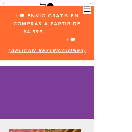
✨🚚 ENVIO GRATIS EN
COMPRAS A PARTIR DE
$4,999
(APLICAN
RESTRICCIONES)
✨🚚
(APLICAN RESTRICCIONES)