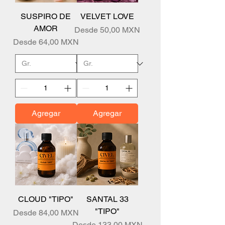
SUSPIRO DE
VELVET LOVE
AMOR
Precio de oferta
Desde
50,00 MXN
Precio de oferta
Desde
64,00 MXN
Agregar
Agregar
CLOUD "TIPO"
SANTAL 33
"TIPO"
Precio de oferta
Desde
84,00 MXN
Precio de oferta
Desde
133,00 MXN