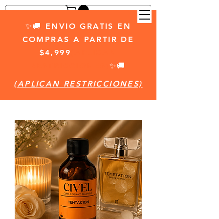
✨🚚 ENVIO GRATIS EN
COMPRAS A PARTIR DE
$4,999
(APLICAN
RESTRICCIONES)
✨🚚
(APLICAN RESTRICCIONES)