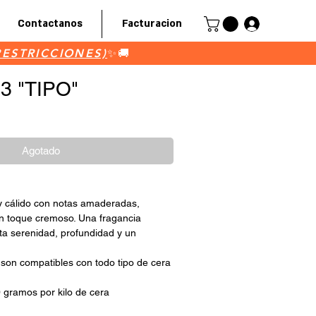
Contactanos
Facturacion
Iniciar ses
RESTRICCIONES)
RESTRICCIONES)
✨🚚
3 "TIPO"
cio de oferta
Agotado
 cálido con notas amaderadas,
n toque cremoso. Una fragancia
ta serenidad, profundidad y un
 son compatibles con todo tipo de cera
 gramos por kilo de cera