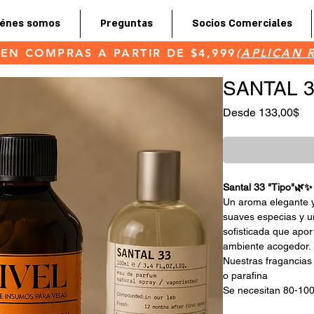
iénes somos
Preguntas
Socios Comerciales
 EN COMPRAS A PARTIR DE $4,999
(APLICAN 
(APLICAN 
SANTAL 3
Pre
Desde
133,00$
Santal 33 "Tipo"🌿✨
Un aroma elegante y
suaves especias y u
sofisticada que apor
ambiente acogedor.
Nuestras fragancias
o parafina
Se necesitan 80-100