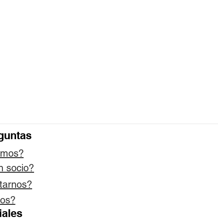
guntas
omos?
n socio?
tarnos?
os?
iales