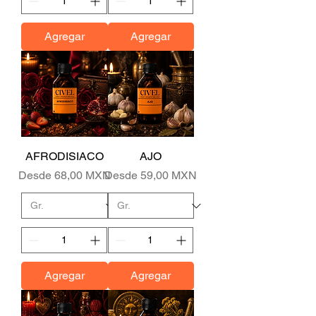
Agregar
Agregar
AFRODISIACO
AJO
Precio de oferta
Precio de oferta
Desde
68,00 MXN
Desde
59,00 MXN
Agregar
Agregar