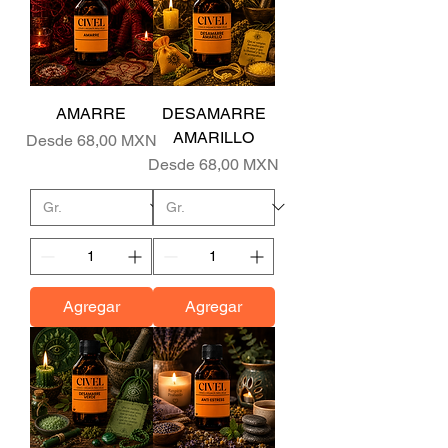
AMARRE
DESAMARRE
AMARILLO
Precio de oferta
Desde
68,00 MXN
Precio de oferta
Desde
68,00 MXN
Agregar
Agregar