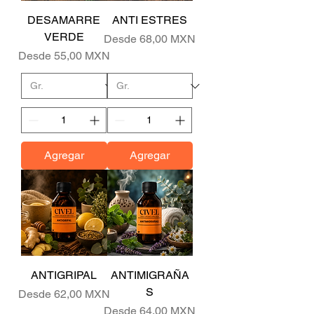
DESAMARRE
ANTI ESTRES
VERDE
Precio de oferta
Desde
68,00 MXN
Precio de oferta
Desde
55,00 MXN
Agregar
Agregar
ANTIGRIPAL
ANTIMIGRAÑA
S
Precio de oferta
Desde
62,00 MXN
Precio de oferta
Desde
64,00 MXN