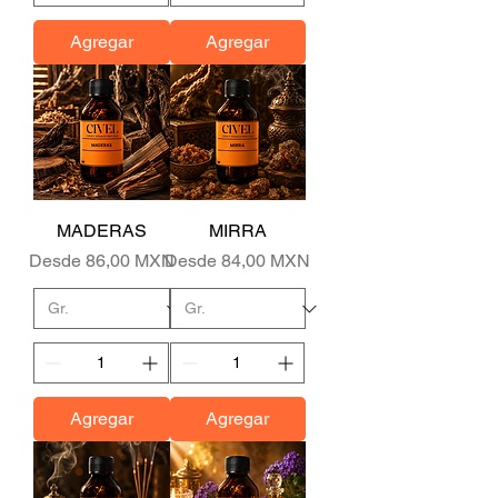
Agregar
Agregar
MADERAS
MIRRA
Precio de oferta
Precio de oferta
Desde
86,00 MXN
Desde
84,00 MXN
Agregar
Agregar