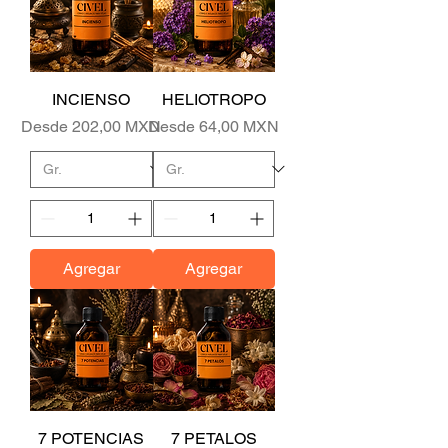
INCIENSO
HELIOTROPO
Precio de oferta
Precio de oferta
Desde
202,00 MXN
Desde
64,00 MXN
Agregar
Agregar
7 POTENCIAS
7 PETALOS