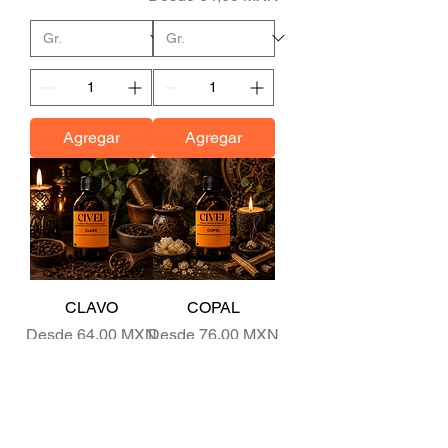
Agregar
Agregar
CLAVO
COPAL
Precio de oferta
Precio de oferta
Desde
64,00 MXN
Desde
76,00 MXN