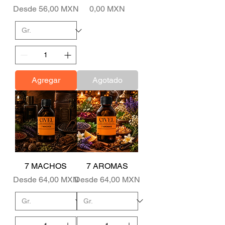
Precio de oferta
Precio
Desde
56,00 MXN
0,00 MXN
Agregar
Agotado
7 MACHOS
7 AROMAS
Precio de oferta
Precio de oferta
Desde
64,00 MXN
Desde
64,00 MXN