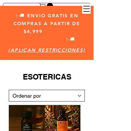
✨🚚 ENVIO GRATIS EN
COMPRAS A PARTIR DE
$4,999
(APLICAN
RESTRICCIONES)
✨🚚
(APLICAN RESTRICCIONES)
ESOTERICAS