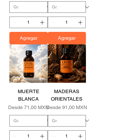
Agregar
Agregar
MUERTE
MADERAS
BLANCA
ORIENTALES
Precio de oferta
Precio de oferta
Desde
71,00 MXN
Desde
91,00 MXN