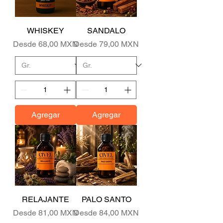
WHISKEY
SANDALO
Precio de oferta
Precio de oferta
Desde
68,00 MXN
Desde
79,00 MXN
Agregar
Agregar
RELAJANTE
PALO SANTO
Precio de oferta
Precio de oferta
Desde
81,00 MXN
Desde
84,00 MXN