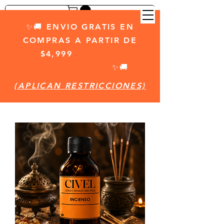
✨🚚 ENVIO GRATIS EN
COMPRAS A PARTIR DE
$4,999
(APLICAN
RESTRICCIONES)
✨🚚
(APLICAN RESTRICCIONES)