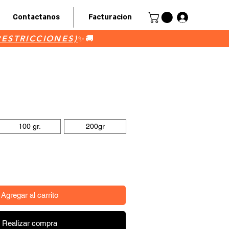
Contactanos
Facturacion
Iniciar ses
RESTRICCIONES)
RESTRICCIONES)
✨🚚
io de oferta
100 gr.
200gr
Agregar al carrito
Realizar compra