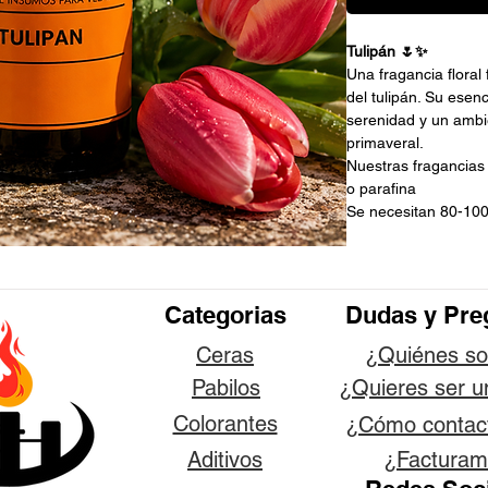
Tulipán 🌷✨
Una fragancia floral
del tulipán. Su esenc
serenidad y un ambi
primaveral.
Nuestras fragancias
o parafina
Se necesitan 80-100
Categorias
Dudas y Pre
Ceras
¿Quiénes s
Pabilos
¿Quieres ser u
Colorantes
¿Cómo contac
Aditivos
¿Facturam