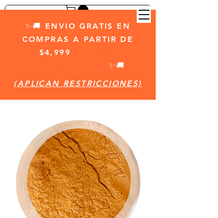
✨🚚 ENVIO GRATIS EN
COMPRAS A PARTIR DE
$4,999
(APLICAN
RESTRICCIONES)
✨🚚
(APLICAN RESTRICCIONES)