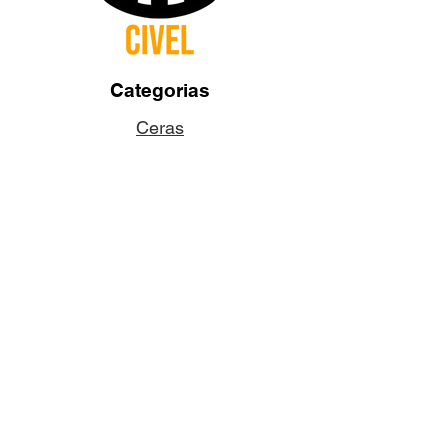
Categorias
Ceras
Pabilos
Colorantes
Aditivos
Fragancias
Accesorios
Dudas y Preguntas
¿Quiénes somos?
¿Quieres ser un socio?