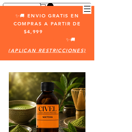
✨🚚 ENVIO GRATIS EN
COMPRAS A PARTIR DE
$4,999
(APLICAN
RESTRICCIONES)
✨🚚
(APLICAN RESTRICCIONES)