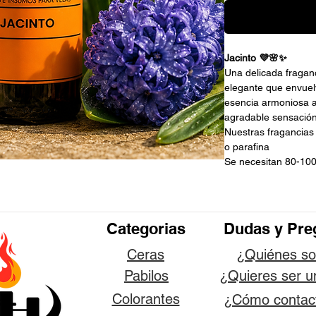
Jacinto 💜🌸✨
Una delicada fraganc
elegante que envuel
esencia armoniosa a
agradable sensación
Nuestras fragancias
o parafina
Se necesitan 80-100
Categorias
Dudas y Pre
Ceras
¿Quiénes s
Pabilos
¿Quieres ser u
Colorantes
¿Cómo contac