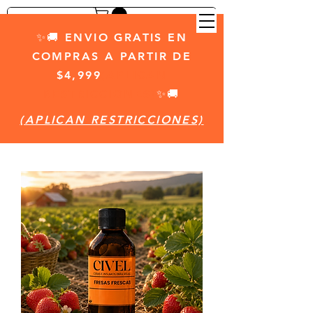
✨🚚 ENVIO GRATIS EN
COMPRAS A PARTIR DE
$4,999
(APLICAN
RESTRICCIONES)
✨🚚
(APLICAN RESTRICCIONES)