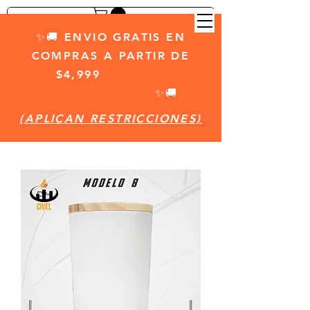
✨🚚 ENVIO GRATIS EN
COMPRAS A PARTIR DE
$4,999
(APLICAN
RESTRICCIONES)
✨🚚
(APLICAN RESTRICCIONES)