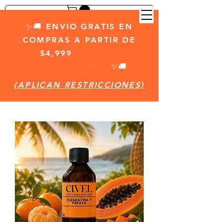
✨🚚 ENVIO GRATIS EN
COMPRAS A PARTIR DE
$4,999
(APLICAN
RESTRICCIONES)
✨🚚
(APLICAN RESTRICCIONES)