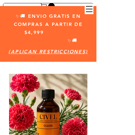
✨🚚 ENVIO GRATIS EN
COMPRAS A PARTIR DE
$4,999
(APLICAN
RESTRICCIONES)
✨🚚
(APLICAN RESTRICCIONES)