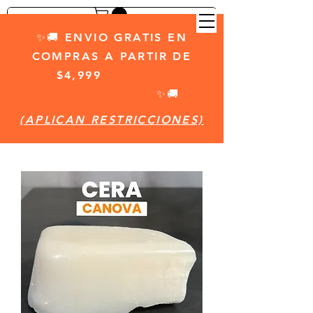
✨🚚 ENVIO GRATIS EN
COMPRAS A PARTIR DE
$4,999
(APLICAN
RESTRICCIONES)
✨🚚
(APLICAN RESTRICCIONES)