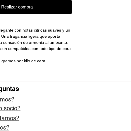
Realizar compra
egante con notas cítricas suaves y un
o. Una fragancia ligera que aporta
na sensación de armonía al ambiente.
 son compatibles con todo tipo de cera
 gramos por kilo de cera
guntas
omos?
n socio?
tarnos?
os?