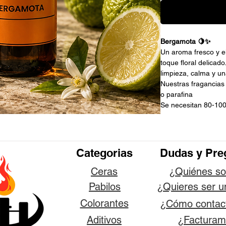
Bergamota 🍋✨
Un aroma fresco y el
toque floral delicad
limpieza, calma y u
Nuestras fragancias
o parafina
Se necesitan 80-100
Categorias
Dudas y Pre
Ceras
¿Quiénes s
Pabilos
¿Quieres ser u
Colorantes
¿Cómo contac
Aditivos
¿Facturam