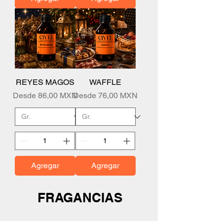
REYES MAGOS
WAFFLE
Precio de oferta
Precio de oferta
Desde
86,00 MXN
Desde
76,00 MXN
Agregar
Agregar
FRAGANCIAS