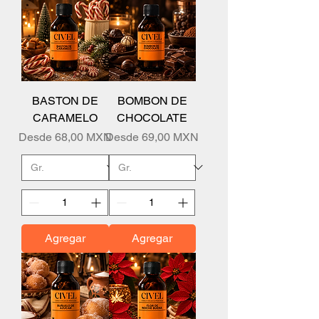
BASTON DE
BOMBON DE
CARAMELO
CHOCOLATE
Precio de oferta
Precio de oferta
Desde
68,00 MXN
Desde
69,00 MXN
Agregar
Agregar