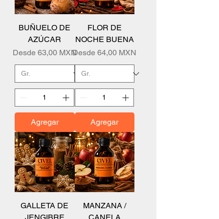
BUÑUELO DE
FLOR DE
AZÚCAR
NOCHE BUENA
Precio de oferta
Precio de oferta
Desde
63,00 MXN
Desde
64,00 MXN
Agregar
Agregar
GALLETA DE
MANZANA /
JENGIBRE
CANELA