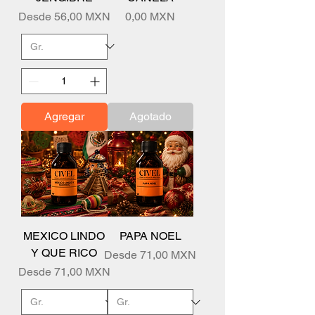
Precio de oferta
Precio
Desde
56,00 MXN
0,00 MXN
Agregar
Agotado
MEXICO LINDO
PAPA NOEL
Y QUE RICO
Precio de oferta
Desde
71,00 MXN
Precio de oferta
Desde
71,00 MXN