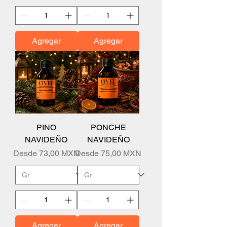
Agregar
Agregar
PINO
PONCHE
NAVIDEÑO
NAVIDEÑO
Precio de oferta
Precio de oferta
Desde
73,00 MXN
Desde
75,00 MXN
Agregar
Agregar