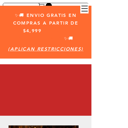
✨🚚 ENVIO GRATIS EN
COMPRAS A PARTIR DE
$4,999
(APLICAN
RESTRICCIONES)
✨🚚
(APLICAN RESTRICCIONES)