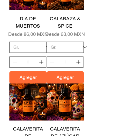
DIA DE
CALABAZA &
MUERTOS
SPICE
Precio de oferta
Precio de oferta
Desde
86,00 MXN
Desde
63,00 MXN
Agregar
Agregar
CALAVERITA
CALAVERITA