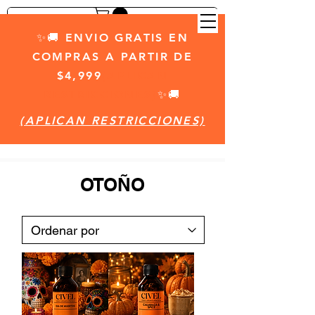
✨🚚 ENVIO GRATIS EN
COMPRAS A PARTIR DE
$4,999
(APLICAN
RESTRICCIONES)
✨🚚
(APLICAN RESTRICCIONES)
OTOÑO