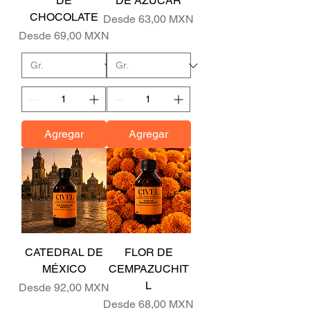
DE
DE AZÚCAR
CHOCOLATE
Precio de oferta
Desde
63,00 MXN
Precio de oferta
Desde
69,00 MXN
Agregar
Agregar
CATEDRAL DE
FLOR DE
MÉXICO
CEMPAZUCHIT
L
Precio de oferta
Desde
92,00 MXN
Precio de oferta
Desde
68,00 MXN